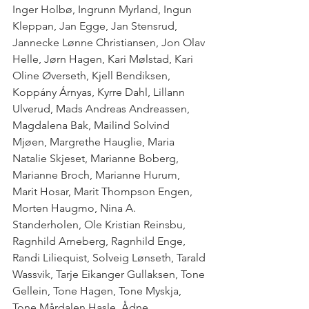
Inger Holbø, Ingrunn Myrland, Ingun 
Kleppan, Jan Egge, Jan Stensrud, 
Jannecke Lønne Christiansen, Jon Olav 
Helle, Jørn Hagen, Kari Mølstad, Kari 
Oline Øverseth, Kjell Bendiksen, 
Koppány Árnyas, Kyrre Dahl, Lillann 
Ulverud, Mads Andreas Andreassen, 
Magdalena Bak, Mailind Solvind 
Mjøen, Margrethe Hauglie, Maria 
Natalie Skjeset, Marianne Boberg, 
Marianne Broch, Marianne Hurum, 
Marit Hosar, Marit Thompson Engen, 
Morten Haugmo, Nina A. 
Standerholen, Ole Kristian Reinsbu, 
Ragnhild Arneberg, Ragnhild Enge, 
Randi Liliequist, Solveig Lønseth, Tarald 
Wassvik, Tarje Eikanger Gullaksen, Tone 
Gellein, Tone Hagen, Tone Myskja, 
Tone Mårdalen Hasle, Ådne 