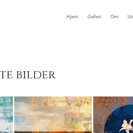
Hjem
Galleri
Om
Ut
te bilder